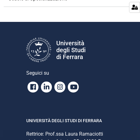
a
z
i
o
n
e
Università
degli Studi
di Ferrara
Seguici su
Facebook
Linkedin
Instagram
Youtube
UNIVERSITÀ DEGLI STUDI DI FERRARA
Rettrice: Prof.ssa Laura Ramaciotti