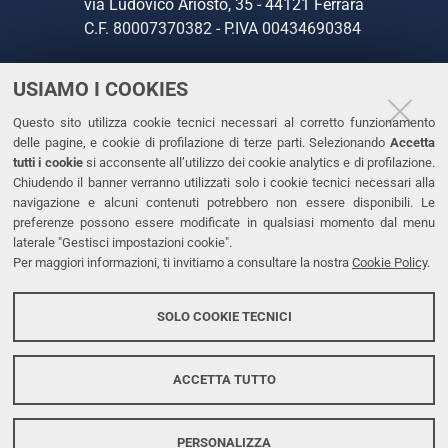
via Ludovico Ariosto, 35 - 44121 Ferrara
C.F. 80007370382 - P.IVA 00434690384
USIAMO I COOKIES
CONTATTI
Questo sito utilizza cookie tecnici necessari al corretto funzionamento
Tel. +39 0532 293111
delle pagine, e cookie di profilazione di terze parti. Selezionando
Accetta
Fax. +39 0532 293031
tutti i cookie
si acconsente all’utilizzo dei cookie analytics e di profilazione.
PEC
Chiudendo il banner verranno utilizzati solo i cookie tecnici necessari alla
navigazione e alcuni contenuti potrebbero non essere disponibili. Le
preferenze possono essere modificate in qualsiasi momento dal menu
LINKS
laterale "Gestisci impostazioni cookie".
Per maggiori informazioni, ti invitiamo a consultare la nostra
Cookie Policy
.
Accessibilità
Dichiarazione di accessibilità
SOLO COOKIE TECNICI
Protezione dati personali
Cookies
ACCETTA TUTTO
PERSONALIZZA