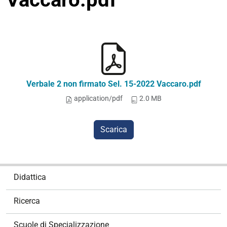
Verbale 2 non firmato Sel. 15-2022 Vaccaro.pdf
application/pdf
2.0 MB
Scarica
N
Didattica
a
v
Ricerca
i
g
Scuole di Specializzazione