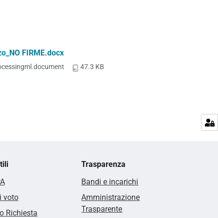
zzo_NO FIRME.docx
ocessingml.document
47.3 KB
ili
Trasparenza
PA
Bandi e incarichi
i voto
Amministrazione
Trasparente
 Richiesta