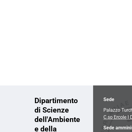
i
o
n
e
Dipartimento
Sede
di Scienze
Palazzo Turc
C.so Ercole I 
dell'Ambiente
e della
Sede amminis