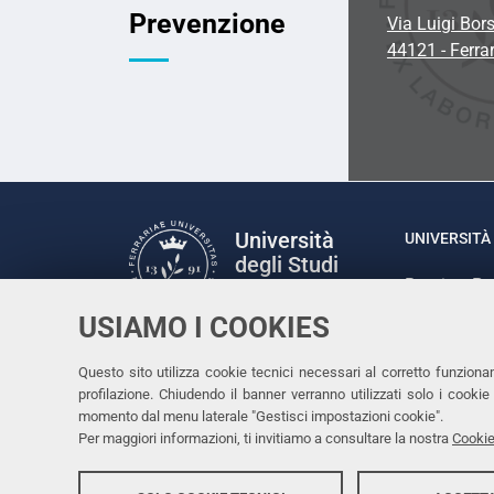
Prevenzione
Via Luigi Bors
44121 - Ferra
Università
UNIVERSITÀ 
degli Studi
Rettrice: P
di Ferrara
via Ludovic
USIAMO I COOKIES
C.F. 80007
Seguici su
Questo sito utilizza cookie tecnici necessari al corretto funziona
Facebook
Linkedin
Instagram
Youtube
profilazione. Chiudendo il banner verranno utilizzati solo i cook
momento dal menu laterale "Gestisci impostazioni cookie".
Per maggiori informazioni, ti invitiamo a consultare la nostra
Cookie