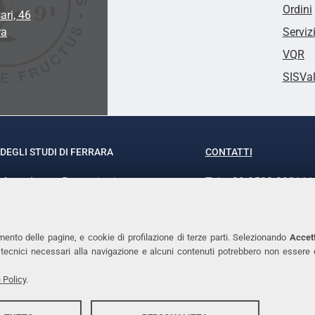
Ordini
ari, 46
ra
Serviz
VQR
SISVa
DEGLI STUDI DI FERRARA
CONTATTI
rof.ssa Laura Ramaciotti
Tel. +39 0532 293111
o Ariosto, 35 - 44121 Ferrara
Fax. +39 0532 29303
370382 - P.IVA 00434690384
PEC
mento delle pagine, e cookie di profilazione di terze parti. Selezionando
Accett
ie tecnici necessari alla navigazione e alcuni contenuti potrebbero non essere
 Policy
.