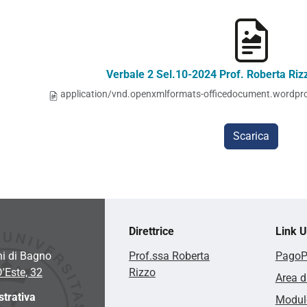
Verbale 2 Sel.10-2024 Prof. Roberta Ri
application/vnd.openxmlformats-officedocument.wordpr
Scarica
Direttrice
Link Ut
hi di Bagno
Prof.ssa Roberta
Pago
D'Este, 32
Rizzo
Area d
trativa
Modulo