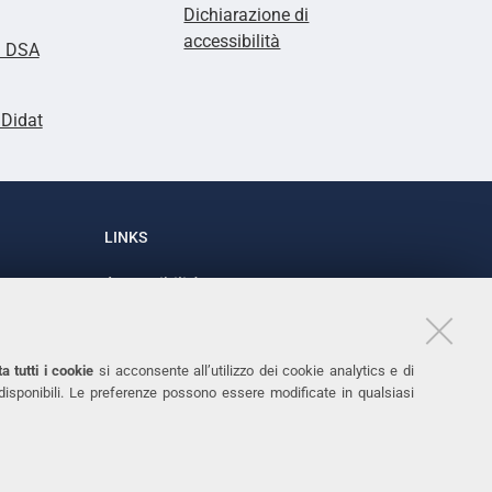
Dichiarazione di
accessibilità
i DSA
lDidat
LINKS
Accessibilità
1
Dichiarazione di accessibilità
Protezione dati personali
a tutti i cookie
si acconsente all’utilizzo dei cookie analytics e di
Cookies
 disponibili. Le preferenze possono essere modificate in qualsiasi