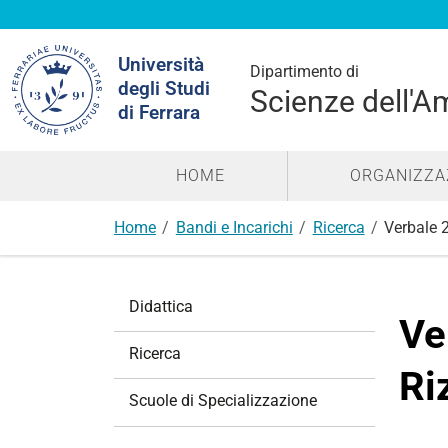
Cerca
Università
nel
Dipartimento di
degli Studi
sito
Scienze dell'A
di Ferrara
HOME
ORGANIZZA
Home
Bandi e Incarichi
Ricerca
Verbale 
N
Didattica
a
Ve
v
Ricerca
i
Ri
g
Scuole di Specializzazione
a
z