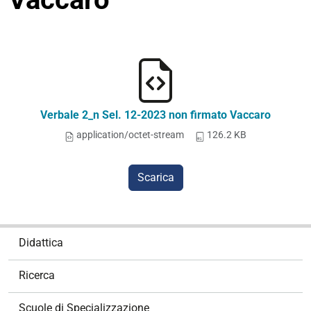
Verbale 2_n Sel. 12-2023 non firmato Vaccaro
application/octet-stream
126.2 KB
Scarica
N
Didattica
a
v
Ricerca
i
g
Scuole di Specializzazione