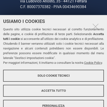
via Ludovico Ariosto, 35 - 44121 Ferrara
C.F. 80007370382 - P.IVA 00434690384
USIAMO I COOKIES
CONTATTI
Questo sito utilizza cookie tecnici necessari al corretto funzionamento
Tel. +39 0532 293111
delle pagine, e cookie di profilazione di terze parti. Selezionando
Accetta
Fax. +39 0532 293031
tutti i cookie
si acconsente all’utilizzo dei cookie analytics e di profilazione.
PEC
Chiudendo il banner verranno utilizzati solo i cookie tecnici necessari alla
navigazione e alcuni contenuti potrebbero non essere disponibili. Le
preferenze possono essere modificate in qualsiasi momento dal menu
LINKS
laterale "Gestisci impostazioni cookie".
Per maggiori informazioni, ti invitiamo a consultare la nostra
Cookie Policy
.
Accessibilità
Dichiarazione di accessibilità
SOLO COOKIE TECNICI
Protezione dati personali
Cookies
ACCETTA TUTTO
PERSONALIZZA