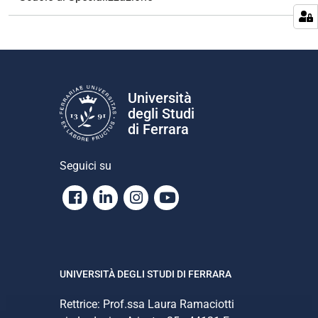
a
z
i
o
n
e
Università
degli Studi
di Ferrara
Seguici su
Facebook
Linkedin
Instagram
Youtube
UNIVERSITÀ DEGLI STUDI DI FERRARA
Rettrice: Prof.ssa Laura Ramaciotti