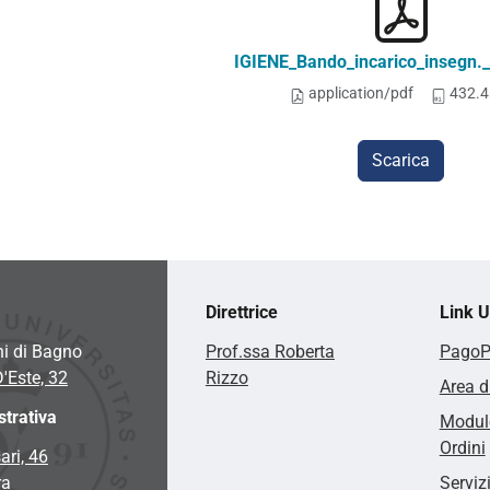
IGIENE_Bando_incarico_insegn.
application/pdf
432.4
Scarica
Direttrice
Link Ut
hi di Bagno
Prof.ssa Roberta
Pago
D'Este, 32
Rizzo
Area d
trativa
Modulo
Ordini
ari, 46
ra
Serviz