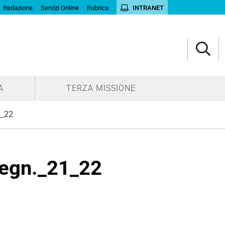
Redazione
Servizi Online
Rubrica
INTRANET
A
TERZA MISSIONE
1_22
segn._21_22