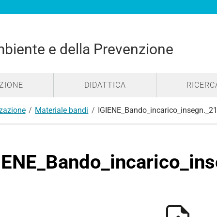
mbiente e della Prevenzione
ZIONE
DIDATTICA
RICERC
zzazione
Materiale bandi
IGIENE_Bando_incarico_insegn._2
IENE_Bando_incarico_in