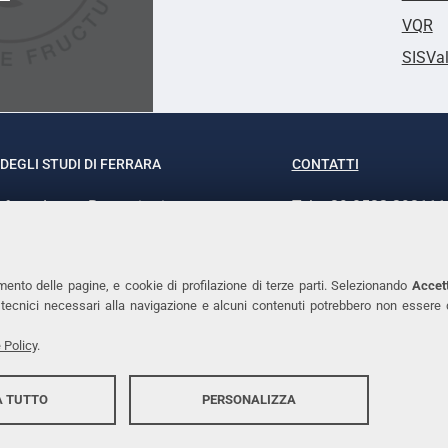
VQR
SISVa
DEGLI STUDI DI FERRARA
CONTATTI
rof.ssa Laura Ramaciotti
Tel. +39 0532 293111
o Ariosto, 35 - 44121 Ferrara
Fax. +39 0532 29303
370382 - P.IVA 00434690384
PEC
mento delle pagine, e cookie di profilazione di terze parti. Selezionando
Accett
ie tecnici necessari alla navigazione e alcuni contenuti potrebbero non essere
 Policy
.
 TUTTO
PERSONALIZZA