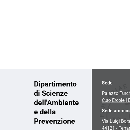
i
o
n
e
Dipartimento
Sede
di Scienze
Palazzo Turc
C.so Ercole I 
dell'Ambiente
e della
Sede amminis
Prevenzione
Via Luigi Bors
44121 - Ferra