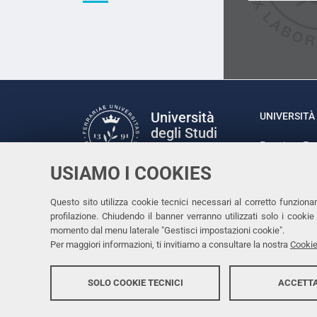
Università
UNIVERSITÀ 
degli Studi
Rettrice: P
di Ferrara
via Ludovic
USIAMO I COOKIES
C.F. 80007
Seguici su
Questo sito utilizza cookie tecnici necessari al corretto funziona
Facebook
Linkedin
Instagram
Youtube
profilazione. Chiudendo il banner verranno utilizzati solo i cook
momento dal menu laterale "Gestisci impostazioni cookie".
Per maggiori informazioni, ti invitiamo a consultare la nostra
Cookie
SOLO COOKIE TECNICI
ACCETTA
Copyright @ 2026, Università di Ferrara