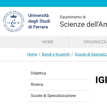
Cerca
Università
nel
Dipartimento di
degli Studi
sito
Scienze dell'A
di Ferrara
HOME
ORGANIZZA
Home
Bandi e Incarichi
Scuole di Speciali
N
Didattica
a
IG
v
Ricerca
i
g
Scuole di Specializzazione
a
z