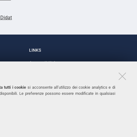
lDidat
LINKS
Accessibilità
1
Dichiarazione di accessibilità
Protezione dati personali
a tutti i cookie
si acconsente all’utilizzo dei cookie analytics e di
Cookies
 disponibili. Le preferenze possono essere modificate in qualsiasi