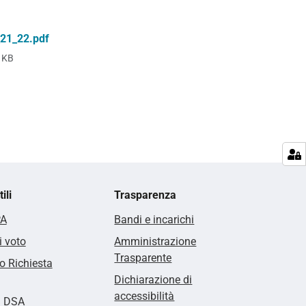
_21_22.pdf
 KB
ili
Trasparenza
PA
Bandi e incarichi
i voto
Amministrazione
Trasparente
 Richiesta
Dichiarazione di
accessibilità
i DSA