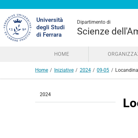
Cerca
Università
nel
Dipartimento di
degli Studi
sito
Scienze dell'A
di Ferrara
HOME
ORGANIZZA
Home
Iniziative
2024
09-05
Locandina
N
2024
a
Lo
v
i
g
a
z