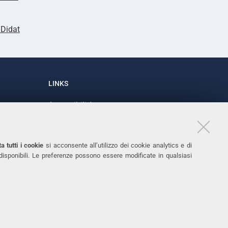
lDidat
LINKS
Accessibilità
1
Dichiarazione di accessibilità
Protezione dati personali
a tutti i cookie
si acconsente all’utilizzo dei cookie analytics e di
Cookies
 disponibili. Le preferenze possono essere modificate in qualsiasi