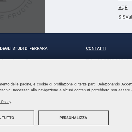
VQR
SISVa
DEGLI STUDI DI FERRARA
CONTATTI
rof.ssa Laura Ramaciotti
Tel. +39 0532 293111
o Ariosto, 35 - 44121 Ferrara
Fax. +39 0532 29303
370382 - P.IVA 00434690384
PEC
mento delle pagine, e cookie di profilazione di terze parti. Selezionando
Accett
ie tecnici necessari alla navigazione e alcuni contenuti potrebbero non essere
 Policy
.
 TUTTO
PERSONALIZZA