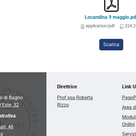
Locandina 9 maggio.pd
application/pdf
224.2
Scarica
Direttrice
Link Ut
hi di Bagno
Prof.ssa Roberta
Pago
D'Este, 32
Rizzo
Area d
trativa
Modulo
Ordini
ari, 46
ra
Serviz