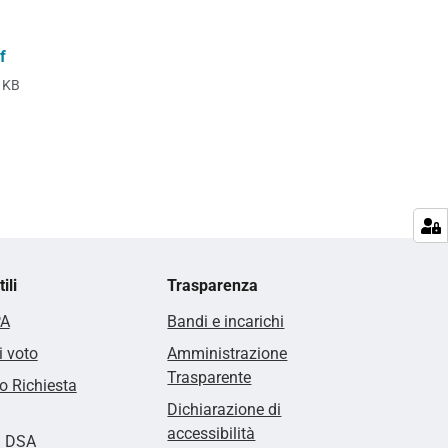
f
 KB
ili
Trasparenza
PA
Bandi e incarichi
i voto
Amministrazione
Trasparente
 Richiesta
Dichiarazione di
accessibilità
i DSA