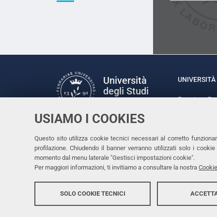
Università
UNIVERSITÀ 
degli Studi
Rettrice: P
di Ferrara
via Ludovic
USIAMO I COOKIES
C.F. 80007
Seguici su
Questo sito utilizza cookie tecnici necessari al corretto funziona
Facebook
Linkedin
Instagram
Youtube
profilazione. Chiudendo il banner verranno utilizzati solo i cook
momento dal menu laterale "Gestisci impostazioni cookie".
Per maggiori informazioni, ti invitiamo a consultare la nostra
Cookie
SOLO COOKIE TECNICI
ACCETTA
Copyright @ 2026, Università di Ferrara