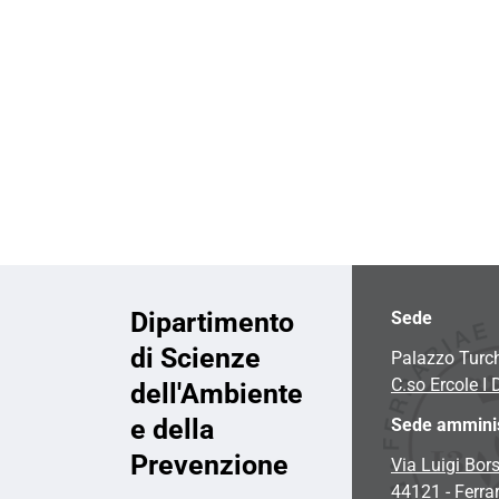
i
o
n
e
Dipartimento
Sede
di Scienze
Palazzo Turc
C.so Ercole I 
dell'Ambiente
e della
Sede amminis
Prevenzione
Via Luigi Bors
44121 - Ferra