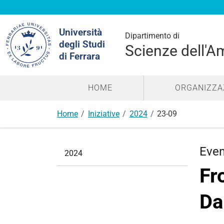
Cerca
Università
nel
Dipartimento di
degli Studi
sito
Scienze dell'A
di Ferrara
HOME
ORGANIZZA
Home
Iniziative
2024
23-09
N
Eve
2024
a
Fr
v
i
Da
g
a
z