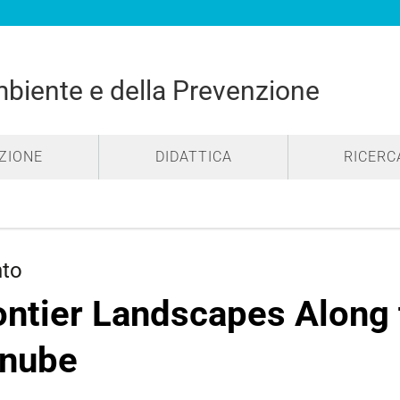
mbiente e della Prevenzione
ZIONE
DIDATTICA
RICERC
nto
ontier Landscapes Along 
nube