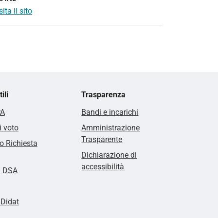
sita il sito
ili
Trasparenza
PA
Bandi e incarichi
i voto
Amministrazione
Trasparente
 Richiesta
Dichiarazione di
accessibilità
i DSA
lDidat