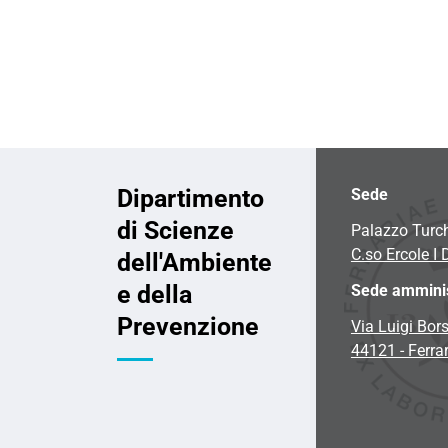
Danub
2024-
09-
23T00:
2024-
09-
29T23:
Dipartimento
Sede
di Scienze
Palazzo Turc
C.so Ercole I 
dell'Ambiente
e della
Sede amminis
Prevenzione
Via Luigi Bors
44121 - Ferra