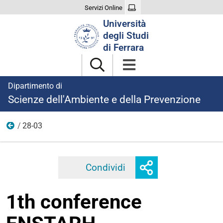
Servizi Online
Cerca
Università
nel
degli Studi
sito
di Ferrara
Dipartimento di
Scienze dell'Ambiente e della Prevenzione
28-03
2024
Mostra
Condividi
Facebook
Twitter
Linkedi
o
nascondi
1th conference
opzioni
di
condivisione