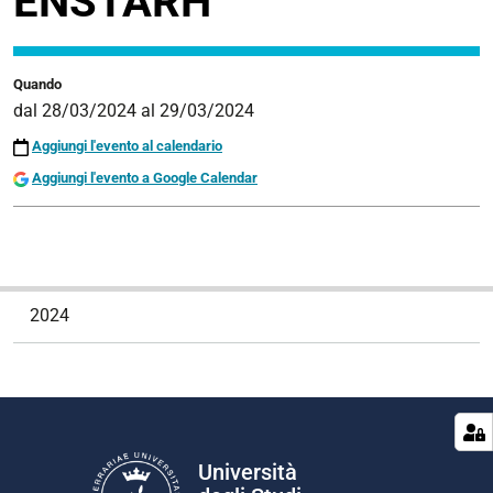
ENSTARH
https://disap.unife.it/it/iniziative/2024/28-
03/1th-
Quando
conference-
dal
28/03/2024
al
29/03/2024
enstarh-
1
Aggiungi l'evento al calendario
1th
Aggiungi l'evento a Google Calendar
conference
ENSTARH
2024-
03-
N
2024
28T00:00:00+01:00
a
2024-
v
03-
i
29T23:59:59+01:00
g
a
z
Università
i