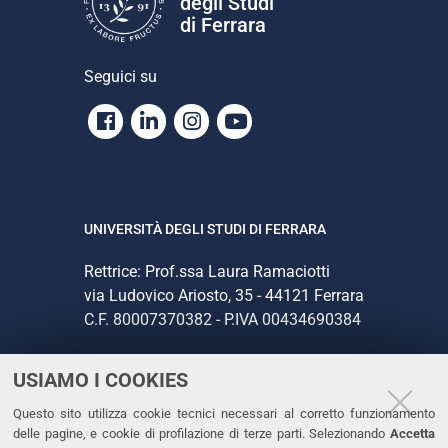
degli Studi
o
di Ferrara
n
e
Seguici su
Facebook
Linkedin
Instagram
Youtube
UNIVERSITÀ DEGLI STUDI DI FERRARA
Rettrice: Prof.ssa Laura Ramaciotti
via Ludovico Ariosto, 35 - 44121 Ferrara
C.F. 80007370382 - P.IVA 00434690384
USIAMO I COOKIES
CONTATTI
Questo sito utilizza cookie tecnici necessari al corretto funzionamento
Tel. +39 0532 293111
delle pagine, e cookie di profilazione di terze parti. Selezionando
Accetta
Fax. +39 0532 293031