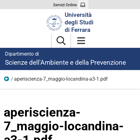
Servizi Online
Cerca
Università
nel
degli Studi
sito
di Ferrara
Dipartimento di
Scienze dell'Ambiente e della Prevenzione
aperiscienza-7_maggio-locandina-a3-1.pdf
07-05
aperiscienza-
7_maggio-locandina-
a3-1.pdf