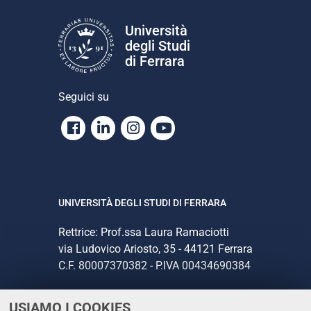
a
z
Università
i
degli Studi
o
di Ferrara
n
e
Seguici su
Facebook
Linkedin
Instagram
Youtube
UNIVERSITÀ DEGLI STUDI DI FERRARA
Rettrice: Prof.ssa Laura Ramaciotti
via Ludovico Ariosto, 35 - 44121 Ferrara
C.F. 80007370382 - P.IVA 00434690384
USIAMO I COOKIES
CONTATTI