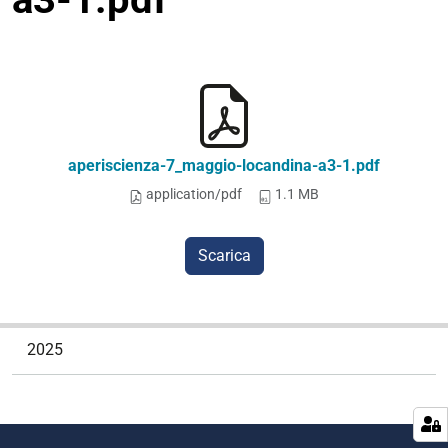
aperiscienza-7_maggio-locandina-a3-1.pdf
application/pdf
1.1 MB
Scarica
N
2025
a
v
i
g