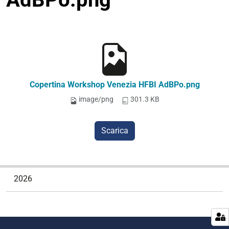
Copertina Workshop Venezia HFBI AdBPo.png
image/png
301.3 KB
Scarica
N
2026
a
v
i
g