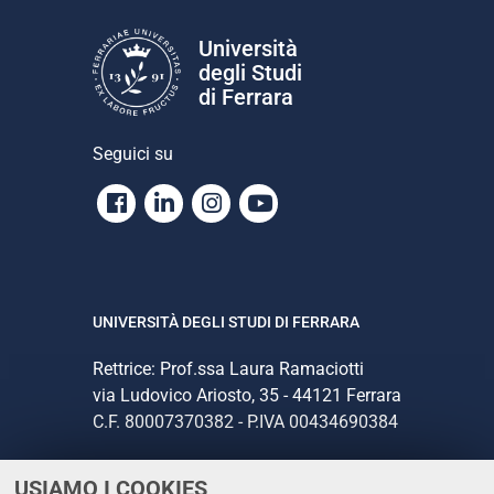
a
z
Università
i
degli Studi
o
di Ferrara
n
e
Seguici su
Facebook
Linkedin
Instagram
Youtube
UNIVERSITÀ DEGLI STUDI DI FERRARA
Rettrice: Prof.ssa Laura Ramaciotti
via Ludovico Ariosto, 35 - 44121 Ferrara
C.F. 80007370382 - P.IVA 00434690384
USIAMO I COOKIES
CONTATTI