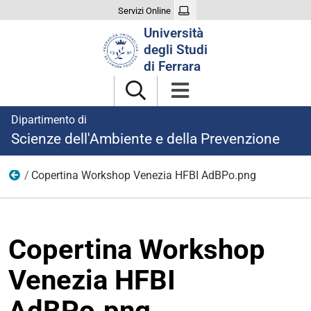
Servizi Online
Cerca
Università
nel
degli Studi
sito
di Ferrara
Dipartimento di
Scienze dell'Ambiente e della Prevenzione
Copertina Workshop Venezia HFBI AdBPo.png
05-03
Copertina Workshop
Venezia HFBI
AdBPo.png