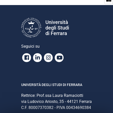
i
g
a
z
Università
i
degli Studi
o
di Ferrara
n
e
Seguici su
Facebook
Linkedin
Instagram
Youtube
UNIVERSITÀ DEGLI STUDI DI FERRARA
Rettrice: Prof.ssa Laura Ramaciotti
via Ludovico Ariosto, 35 - 44121 Ferrara
C.F. 80007370382 - P.IVA 00434690384