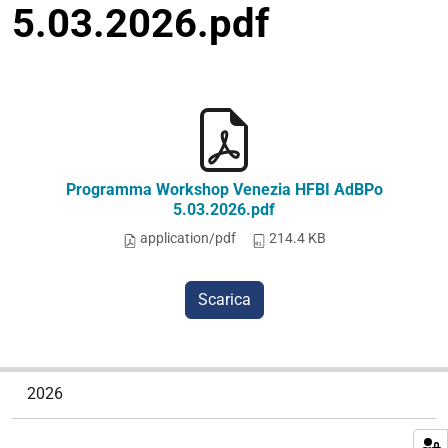
5.03.2026.pdf
Programma Workshop Venezia HFBI AdBPo
5.03.2026.pdf
application/pdf
214.4 KB
Scarica
N
2026
a
v