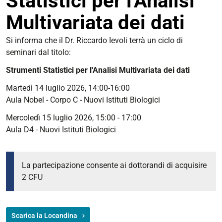
Statistici per l'Analisi
Multivariata dei dati
https://disap.unife.it/it/iniziative/2026/14-
Si informa che il Dr. Riccardo Ievoli terrà un ciclo di
07/seminario-
seminari dal titolo:
strumenti-
Strumenti Statistici per l'Analisi Multivariata dei dati
statistici-
per-
Martedì 14 luglio 2026, 14:00-16:00
lanalisi-
Aula Nobel - Corpo C - Nuovi Istituti Biologici
multivariata-
Mercoledì 15 luglio 2026, 15:00 - 17:00
dei-
Aula D4 - Nuovi Istituti Biologici
dati
Seminario
-
La partecipazione consente ai dottorandi di acquisire
Strumenti
2 CFU
Statistici
per
l'Analisi
Scarica la Locandina
Multivariata