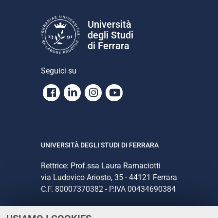
a
z
Università
i
degli Studi
o
di Ferrara
n
e
Seguici su
Facebook
Linkedin
Instagram
Youtube
UNIVERSITÀ DEGLI STUDI DI FERRARA
Rettrice: Prof.ssa Laura Ramaciotti
via Ludovico Ariosto, 35 - 44121 Ferrara
C.F. 80007370382 - P.IVA 00434690384
CONTATTI