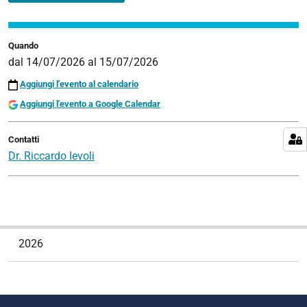
dei
dati
Quando
2026-
dal
14/07/2026
al
15/07/2026
07-
Aggiungi l'evento al calendario
14T00:00:00+02:00
Aggiungi l'evento a Google Calendar
2026-
07-
15T23:59:59+02:00
Contatti
Dr. Riccardo Ievoli
N
2026
a
v
i
g