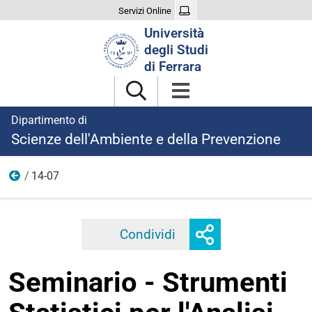
Servizi Online
Cerca
Università
nel
degli Studi
sito
di Ferrara
Dipartimento di
Scienze dell'Ambiente e della Prevenzione
14-07
2026
Mostra
Condividi
Facebook
Twitter
Linkedi
o
nascondi
Seminario - Strumenti
opzioni
di
condivisione