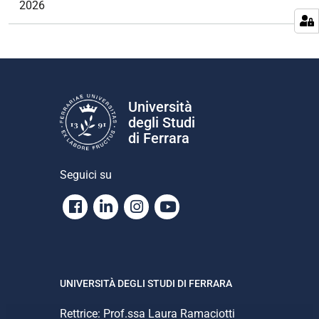
2026
a
e
v
applicazioni
i
2026-
g
06-
a
16T10:30:00+02:00
z
Università
2026-
i
degli Studi
06-
o
di Ferrara
16T13:00:00+02:00
n
e
Seguici su
Facebook
Linkedin
Instagram
Youtube
UNIVERSITÀ DEGLI STUDI DI FERRARA
Rettrice: Prof.ssa Laura Ramaciotti