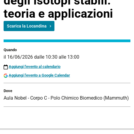
degli isotopi stabili:
teoria e applicazioni
https://disap.unife.it/it/iniziative/2026/15-
Scarica la Locandina
06-
1/ecologia-
degli-
Quando
isotopi-
il
16/06/2026
dalle
10:30
alle
13:00
stabili-
teoria-
Aggiungi l'evento al calendario
e-
Aggiungi l'evento a Google Calendar
applicazioni
Seminario
Dove
-
Aula Nobel - Corpo C - Polo Chimico Biomedico (Mammuth)
Ecologia
degli
isotopi
stabili:
N
teoria