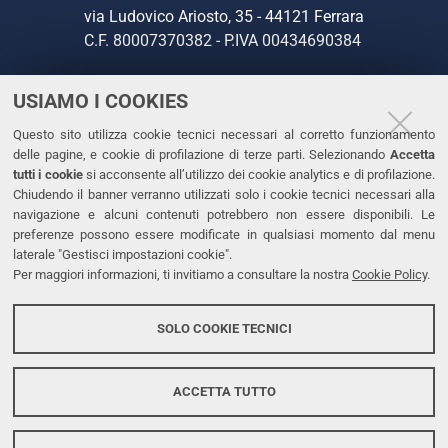
via Ludovico Ariosto, 35 - 44121 Ferrara
C.F. 80007370382 - P.IVA 00434690384
USIAMO I COOKIES
CONTATTI
Questo sito utilizza cookie tecnici necessari al corretto funzionamento
Tel. +39 0532 293111
delle pagine, e cookie di profilazione di terze parti. Selezionando
Accetta
Fax. +39 0532 293031
tutti i cookie
si acconsente all’utilizzo dei cookie analytics e di profilazione.
PEC
Chiudendo il banner verranno utilizzati solo i cookie tecnici necessari alla
navigazione e alcuni contenuti potrebbero non essere disponibili. Le
preferenze possono essere modificate in qualsiasi momento dal menu
LINKS
laterale "Gestisci impostazioni cookie".
Per maggiori informazioni, ti invitiamo a consultare la nostra
Cookie Policy
.
Accessibilità
Dichiarazione di accessibilità
SOLO COOKIE TECNICI
Protezione dati personali
Cookies
ACCETTA TUTTO