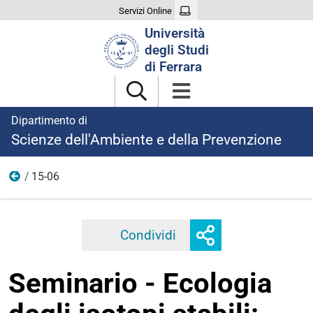
Servizi Online
Cerca
Università
nel
degli Studi
sito
di Ferrara
Dipartimento di
Scienze dell'Ambiente e della Prevenzione
15-06
2026
Mostra
Condividi
Facebook
Twitter
Linkedi
o
nascondi
Seminario - Ecologia
opzioni
di
condivisione