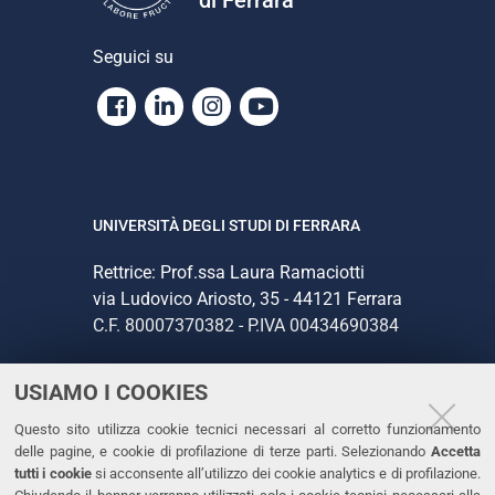
n
e
Seguici su
Facebook
Linkedin
Instagram
Youtube
UNIVERSITÀ DEGLI STUDI DI FERRARA
Rettrice: Prof.ssa Laura Ramaciotti
via Ludovico Ariosto, 35 - 44121 Ferrara
C.F. 80007370382 - P.IVA 00434690384
USIAMO I COOKIES
CONTATTI
Questo sito utilizza cookie tecnici necessari al corretto funzionamento
Tel. +39 0532 293111
delle pagine, e cookie di profilazione di terze parti. Selezionando
Accetta
Fax. +39 0532 293031
tutti i cookie
si acconsente all’utilizzo dei cookie analytics e di profilazione.
PEC