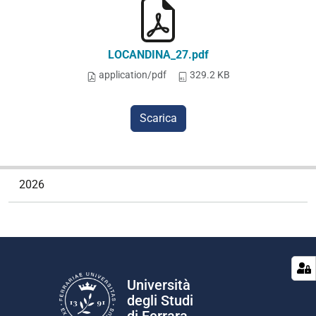
LOCANDINA_27.pdf
application/pdf
329.2 KB
Scarica
N
2026
a
v
i
g
a
z
Università
i
degli Studi
o
di Ferrara