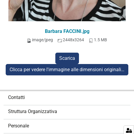
Barbara FACCINI.jpg
image/jpeg
2448x3264
1.5 MB
Scarica
Clicca per vedere l'immagine alle dimensioni originali…
N
Contatti
a
v
Struttura Organizzativa
i
g
Personale
a