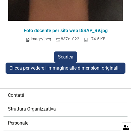
Foto docente per sito web DiSAP_RV.jpg
image/jpeg
837x1022
174.5 KB
Scarica
Clicca per vedere l'immagine alle dimensioni originali…
N
Contatti
a
v
Struttura Organizzativa
i
g
Personale
a