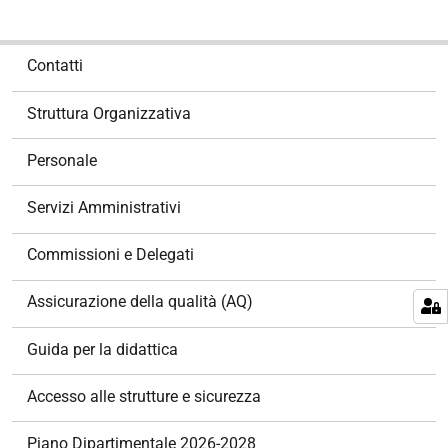
N
Contatti
a
v
Struttura Organizzativa
i
g
Personale
a
z
Servizi Amministrativi
i
o
Commissioni e Delegati
n
e
Assicurazione della qualità (AQ)
Guida per la didattica
Accesso alle strutture e sicurezza
Piano Dipartimentale 2026-2028