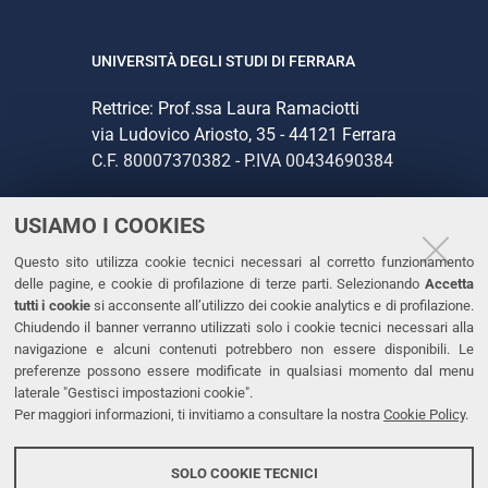
UNIVERSITÀ DEGLI STUDI DI FERRARA
Rettrice: Prof.ssa Laura Ramaciotti
via Ludovico Ariosto, 35 - 44121 Ferrara
C.F. 80007370382 - P.IVA 00434690384
USIAMO I COOKIES
CONTATTI
Questo sito utilizza cookie tecnici necessari al corretto funzionamento
Tel. +39 0532 293111
delle pagine, e cookie di profilazione di terze parti. Selezionando
Accetta
Fax. +39 0532 293031
tutti i cookie
si acconsente all’utilizzo dei cookie analytics e di profilazione.
PEC
Chiudendo il banner verranno utilizzati solo i cookie tecnici necessari alla
navigazione e alcuni contenuti potrebbero non essere disponibili. Le
preferenze possono essere modificate in qualsiasi momento dal menu
LINKS
laterale "Gestisci impostazioni cookie".
Per maggiori informazioni, ti invitiamo a consultare la nostra
Cookie Policy
.
Accessibilità
Dichiarazione di accessibilità
SOLO COOKIE TECNICI