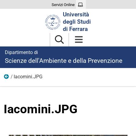
Servizi Online
Cerca
Università
nel
degli Studi
sito
di Ferrara
Dipartimento di
Scienze dell'Ambiente e della Prevenzione
Iacomini.JPG
Foto
Iacomini.JPG