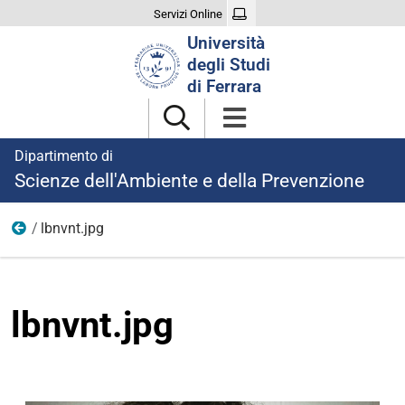
Servizi Online
Cerca
Università
nel
degli Studi
sito
di Ferrara
Dipartimento di
Scienze dell'Ambiente e della Prevenzione
lbnvnt.jpg
Foto
lbnvnt.jpg