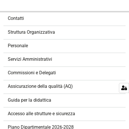
N
Contatti
a
v
Struttura Organizzativa
i
g
Personale
a
z
Servizi Amministrativi
i
o
Commissioni e Delegati
n
e
Assicurazione della qualità (AQ)
Guida per la didattica
Accesso alle strutture e sicurezza
Piano Dipartimentale 2026-2028