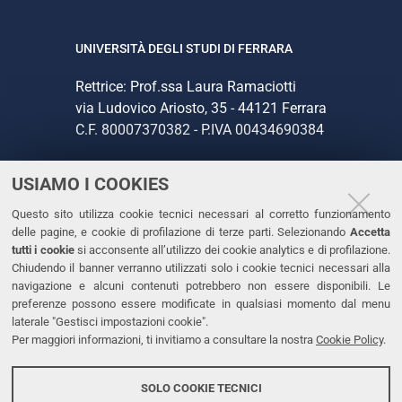
UNIVERSITÀ DEGLI STUDI DI FERRARA
Rettrice: Prof.ssa Laura Ramaciotti
via Ludovico Ariosto, 35 - 44121 Ferrara
C.F. 80007370382 - P.IVA 00434690384
USIAMO I COOKIES
CONTATTI
Questo sito utilizza cookie tecnici necessari al corretto funzionamento
Tel. +39 0532 293111
delle pagine, e cookie di profilazione di terze parti. Selezionando
Accetta
Fax. +39 0532 293031
tutti i cookie
si acconsente all’utilizzo dei cookie analytics e di profilazione.
PEC
Chiudendo il banner verranno utilizzati solo i cookie tecnici necessari alla
navigazione e alcuni contenuti potrebbero non essere disponibili. Le
preferenze possono essere modificate in qualsiasi momento dal menu
LINKS
laterale "Gestisci impostazioni cookie".
Per maggiori informazioni, ti invitiamo a consultare la nostra
Cookie Policy
.
Accessibilità
Dichiarazione di accessibilità
SOLO COOKIE TECNICI