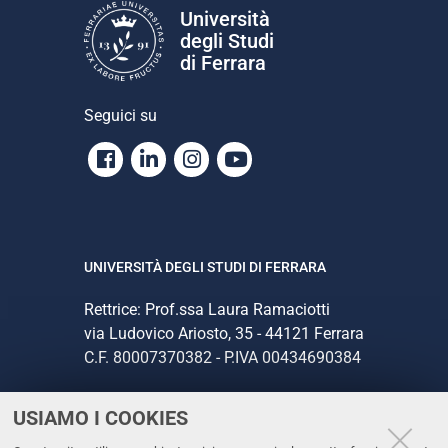
Università
degli Studi
di Ferrara
Seguici su
Facebook
Linkedin
Instagram
Youtube
UNIVERSITÀ DEGLI STUDI DI FERRARA
Rettrice: Prof.ssa Laura Ramaciotti
via Ludovico Ariosto, 35 - 44121 Ferrara
C.F. 80007370382 - P.IVA 00434690384
USIAMO I COOKIES
CONTATTI