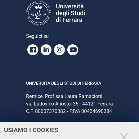
Università
degli Studi
di Ferrara
Seguici su
Facebook
Linkedin
Instagram
Youtube
UNIVERSITÀ DEGLI STUDI DI FERRARA
Rettrice: Prof.ssa Laura Ramaciotti
via Ludovico Ariosto, 35 - 44121 Ferrara
C.F. 80007370382 - P.IVA 00434690384
USIAMO I COOKIES
CONTATTI