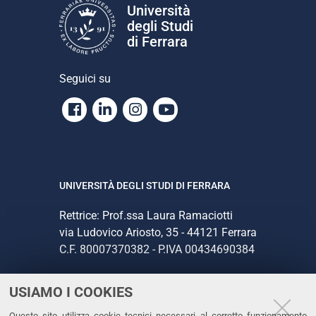
Università
degli Studi
di Ferrara
Seguici su
Facebook
Linkedin
Instagram
Youtube
UNIVERSITÀ DEGLI STUDI DI FERRARA
Rettrice: Prof.ssa Laura Ramaciotti
via Ludovico Ariosto, 35 - 44121 Ferrara
C.F. 80007370382 - P.IVA 00434690384
USIAMO I COOKIES
CONTATTI
Questo sito utilizza cookie tecnici necessari al corretto funzionamento