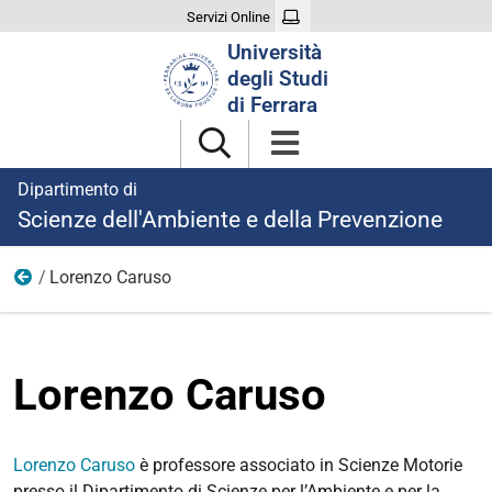
Servizi Online
Cerca
Università
nel
degli Studi
sito
di Ferrara
Dipartimento di
Scienze dell'Ambiente e della Prevenzione
Lorenzo Caruso
Professori di Seconda Fascia
Lorenzo Caruso
Lorenzo Caruso
è professore associato in Scienze Motorie
presso il Dipartimento di Scienze per l’Ambiente e per la