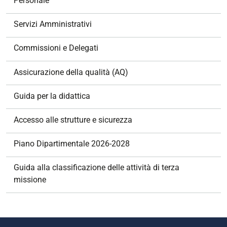
Personale
a
z
Servizi Amministrativi
i
o
Commissioni e Delegati
n
e
Assicurazione della qualità (AQ)
Guida per la didattica
Accesso alle strutture e sicurezza
Piano Dipartimentale 2026-2028
Guida alla classificazione delle attività di terza
missione