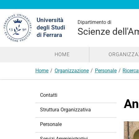
Cerca
Università
nel
Dipartimento di
degli Studi
sito
Scienze dell'A
di Ferrara
HOME
ORGANIZZA
Home
Organizzazione
Personale
Ricerca
N
Contatti
a
An
v
Struttura Organizzativa
i
g
Personale
a
z
Servizi Amministrativi