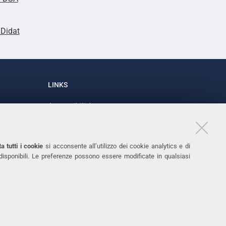
lDidat
LINKS
Accessibilità
1
Dichiarazione di accessibilità
Protezione dati personali
a tutti i cookie
si acconsente all’utilizzo dei cookie analytics e di
Cookies
 disponibili. Le preferenze possono essere modificate in qualsiasi