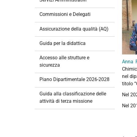
i
o
Commissioni e Delegati
n
e
Assicurazione della qualità (AQ)
Guida per la didattica
Accesso alle strutture e
Anna F
sicurezza
Chimic
nel di
Piano Dipartimentale 2026-2028
titolo 
Guida alla classificazione delle
Nel 202
attività di terza missione
Nel 201