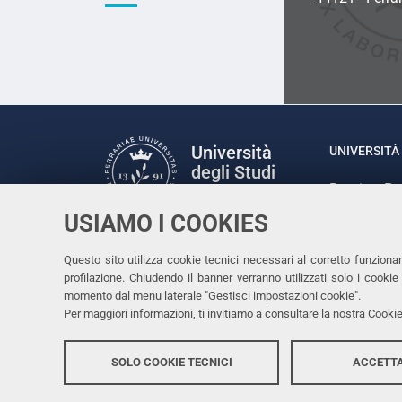
Università
UNIVERSITÀ 
degli Studi
Rettrice: P
di Ferrara
via Ludovic
USIAMO I COOKIES
C.F. 80007
Seguici su
Questo sito utilizza cookie tecnici necessari al corretto funziona
Facebook
Linkedin
Instagram
Youtube
profilazione. Chiudendo il banner verranno utilizzati solo i cook
momento dal menu laterale "Gestisci impostazioni cookie".
Per maggiori informazioni, ti invitiamo a consultare la nostra
Cookie
SOLO COOKIE TECNICI
ACCETTA
Copyright @ 2026, Università di Ferrara