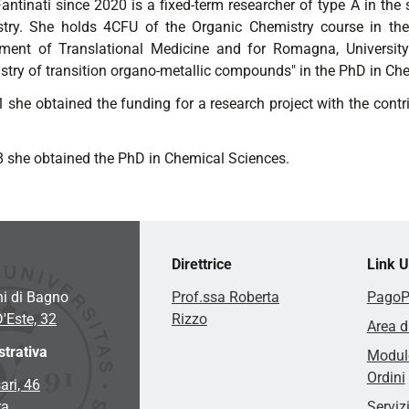
ntinati since 2020 is a fixed-term researcher of type A in the s
try. She holds 4CFU of the Organic Chemistry course in the
ment of Translational Medicine and for Romagna, University 
stry of transition organo-metallic compounds" in the PhD in Ch
 she obtained the funding for a research project with the contri
8 she obtained the PhD in Chemical Sciences.
Direttrice
Link Ut
hi di Bagno
Prof.ssa Roberta
Pago
D'Este, 32
Rizzo
Area d
trativa
Modulo
Ordini
ari, 46
ra
Serviz