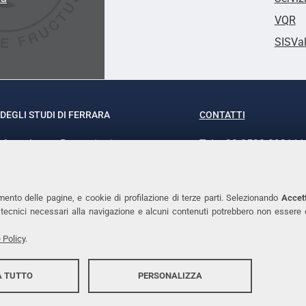
VQR
SISVa
DEGLI STUDI DI FERRARA
CONTATTI
rof.ssa Laura Ramaciotti
Tel. +39 0532 293111
o Ariosto, 35 - 44121 Ferrara
Fax. +39 0532 29303
370382 - P.IVA 00434690384
PEC
mento delle pagine, e cookie di profilazione di terze parti. Selezionando
Accett
ie tecnici necessari alla navigazione e alcuni contenuti potrebbero non essere
 Policy
.
 TUTTO
PERSONALIZZA