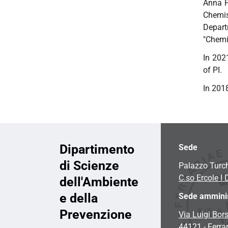
Anna Fa
Chemis
Depart
"Chemi
In 2021
of PI.
In 201
Dipartimento
Sede
di Scienze
Palazzo Turc
C.so Ercole I 
dell'Ambiente
e della
Sede amminis
Prevenzione
Via Luigi Bors
44121 - Ferra