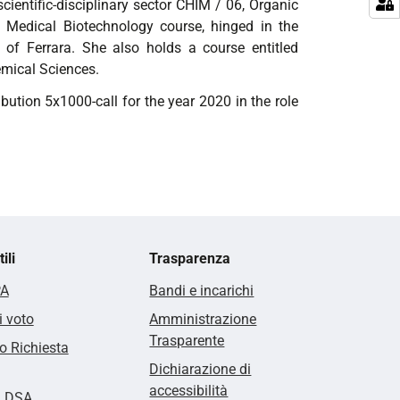
cientific-disciplinary sector CHIM / 06, Organic
 Medical Biotechnology course, hinged in the
of Ferrara. She also holds a course entitled
emical Sciences.
bution 5x1000-call for the year 2020 in the role
ili
Trasparenza
PA
Bandi e incarichi
i voto
Amministrazione
Trasparente
 Richiesta
Dichiarazione di
accessibilità
i DSA