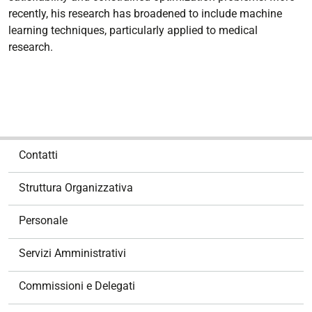
recently, his research has broadened to include machine
learning techniques, particularly applied to medical
research.
N
Contatti
a
v
Struttura Organizzativa
i
g
Personale
a
z
Servizi Amministrativi
i
o
Commissioni e Delegati
n