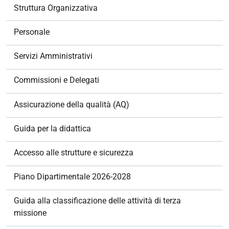
v
Struttura Organizzativa
i
g
Personale
a
z
Servizi Amministrativi
i
o
Commissioni e Delegati
n
e
Assicurazione della qualità (AQ)
Guida per la didattica
Accesso alle strutture e sicurezza
Piano Dipartimentale 2026-2028
Guida alla classificazione delle attività di terza
missione