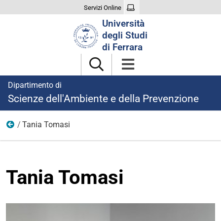
Servizi Online
Cerca
Università
nel
degli Studi
sito
di Ferrara
Dipartimento di
Scienze dell'Ambiente e della Prevenzione
Tania Tomasi
Ricercatori a tempo indeterminato e determinato
Tania Tomasi