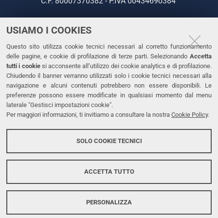
C.F. 80007370382 - P.IVA 00434690384
USIAMO I COOKIES
CONTATTI
Questo sito utilizza cookie tecnici necessari al corretto funzionamento
Tel. +39 0532 293111
delle pagine, e cookie di profilazione di terze parti. Selezionando
Accetta
Fax. +39 0532 293031
tutti i cookie
si acconsente all’utilizzo dei cookie analytics e di profilazione.
PEC
Chiudendo il banner verranno utilizzati solo i cookie tecnici necessari alla
navigazione e alcuni contenuti potrebbero non essere disponibili. Le
preferenze possono essere modificate in qualsiasi momento dal menu
LINKS
laterale "Gestisci impostazioni cookie".
Per maggiori informazioni, ti invitiamo a consultare la nostra
Cookie Policy
.
Accessibilità
Dichiarazione di accessibilità
SOLO COOKIE TECNICI
Protezione dati personali
Cookies
ACCETTA TUTTO
PERSONALIZZA
Copyright @ 2026, Università di Ferrara