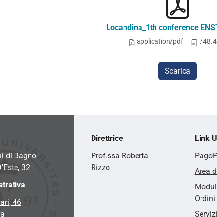
Locandina_1th conference EN
application/pdf
748.4
Scarica
Direttrice
Link Ut
hi di Bagno
Prof.ssa Roberta
Pago
D'Este, 32
Rizzo
Area d
trativa
Modulo
Ordini
ari, 46
ra
Serviz