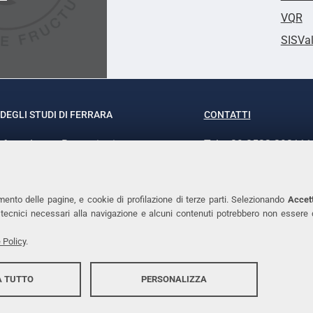
VQR
SISVa
DEGLI STUDI DI FERRARA
CONTATTI
rof.ssa Laura Ramaciotti
Tel. +39 0532 293111
o Ariosto, 35 - 44121 Ferrara
Fax. +39 0532 29303
370382 - P.IVA 00434690384
PEC
mento delle pagine, e cookie di profilazione di terze parti. Selezionando
Accett
ie tecnici necessari alla navigazione e alcuni contenuti potrebbero non essere
 Policy
.
 TUTTO
PERSONALIZZA