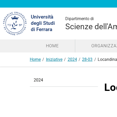
Cerca
Università
nel
Dipartimento di
degli Studi
sito
Scienze dell'A
di Ferrara
HOME
ORGANIZZA
Home
Iniziative
2024
28-03
Locandina
N
2024
a
Lo
v
i
g
a
z