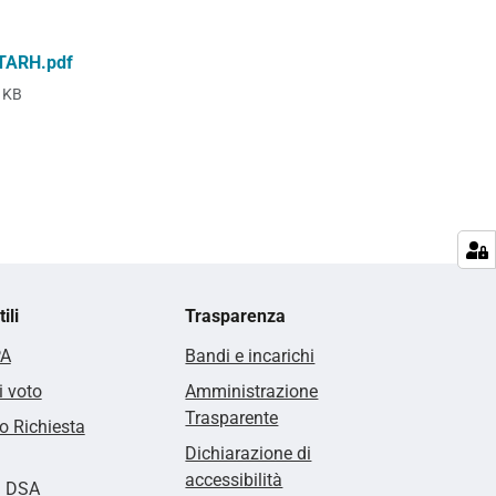
STARH.pdf
 KB
ili
Trasparenza
PA
Bandi e incarichi
i voto
Amministrazione
Trasparente
 Richiesta
Dichiarazione di
accessibilità
i DSA