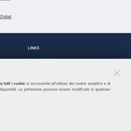
lDidat
LINKS
Accessibilità
1
Dichiarazione di accessibilità
Protezione dati personali
a tutti i cookie
si acconsente all’utilizzo dei cookie analytics e di
Cookies
 disponibili. Le preferenze possono essere modificate in qualsiasi