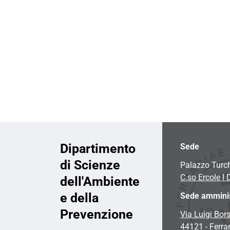
i
o
n
e
Dipartimento
Sede
di Scienze
Palazzo Turc
C.so Ercole I 
dell'Ambiente
e della
Sede amminis
Prevenzione
Via Luigi Bors
44121 - Ferra