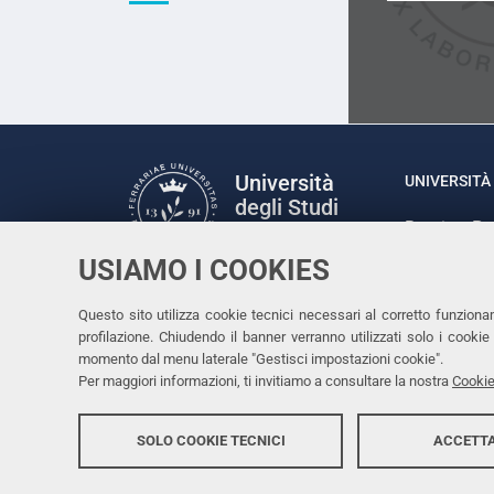
Università
UNIVERSITÀ 
degli Studi
Rettrice: P
di Ferrara
via Ludovic
USIAMO I COOKIES
C.F. 80007
Seguici su
Questo sito utilizza cookie tecnici necessari al corretto funziona
Facebook
Linkedin
Instagram
Youtube
profilazione. Chiudendo il banner verranno utilizzati solo i cook
momento dal menu laterale "Gestisci impostazioni cookie".
Per maggiori informazioni, ti invitiamo a consultare la nostra
Cookie
SOLO COOKIE TECNICI
ACCETTA
Copyright @ 2026, Università di Ferrara