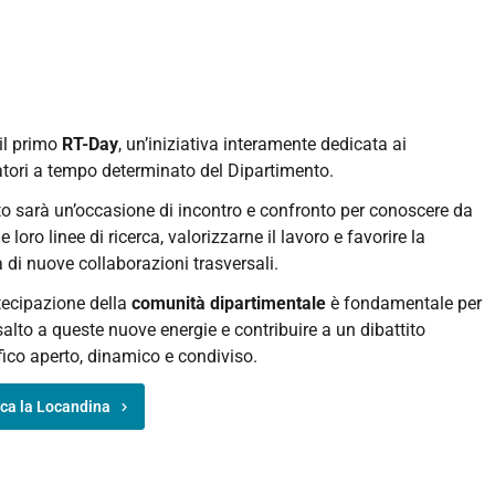
/disap.unife.it/it/iniziative/2026/11-
il primo
RT-Day
, un’iniziativa interamente dedicata ai
g-
atori a tempo determinato del Dipartimento.
to sarà un’occasione di incontro e confronto per conoscere da
le loro linee di ricerca, valorizzarne il lavoro e favorire la
 di nuove collaborazioni trasversali.
tecipazione della
comunità dipartimentale
è fondamentale per
salto a queste nuove energie e contribuire a un dibattito
fico aperto, dinamico e condiviso.
00:00+02:00
ica la Locandina
30:00+02:00