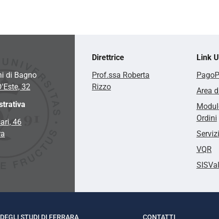
Direttrice
Link Ut
hi di Bagno
Prof.ssa Roberta
Pago
D'Este, 32
Rizzo
Area d
trativa
Modulo
Ordini
ari, 46
ra
Serviz
VQR
SISVa
DEGLI STUDI DI FERRARA
CONTATTI