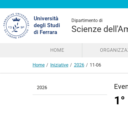
Cerca
Università
nel
Dipartimento di
degli Studi
sito
Scienze dell'A
di Ferrara
HOME
ORGANIZZA
Home
Iniziative
2026
11-06
N
Eve
2026
a
1°
v
i
g
a
z