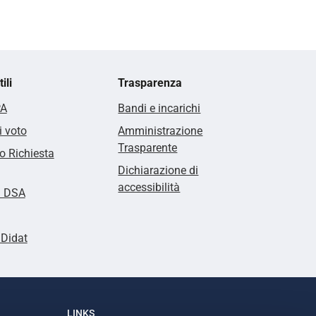
ili
Trasparenza
PA
Bandi e incarichi
i voto
Amministrazione
Trasparente
 Richiesta
Dichiarazione di
accessibilità
i DSA
lDidat
LINKS