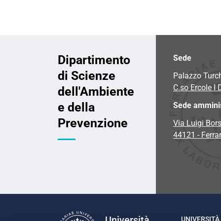
Dipartimento
Sede
di Scienze
Palazzo Turc
C.so Ercole I 
dell'Ambiente
e della
Sede amminis
Prevenzione
Via Luigi Bors
44121 - Ferra
Università
UNIVERSITÀ 