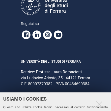
i
degli Studi
o
di Ferrara
n
e
Seguici su
Facebook
Linkedin
Instagram
Youtube
UNIVERSITÀ DEGLI STUDI DI FERRARA
Rettrice: Prof.ssa Laura Ramaciotti
via Ludovico Ariosto, 35 - 44121 Ferrara
C.F. 80007370382 - P.IVA 00434690384
USIAMO I COOKIES
CONTATTI
Questo sito utilizza cookie tecnici necessari al corretto funzionamento
Tel. +39 0532 293111