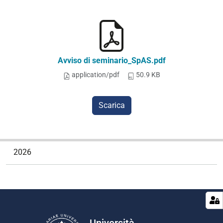
Avviso di seminario_SpAS.pdf
application/pdf
50.9 KB
Scarica
N
2026
a
v
i
g
a
z
Università