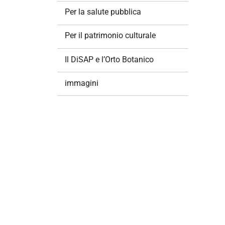
i
Per la salute pubblica
o
n
Per il patrimonio culturale
e
Il DiSAP e l’Orto Botanico
immagini