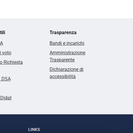
ili
Trasparenza
PA
Bandi e incarichi
i voto
Amministrazione
Trasparente
 Richiesta
Dichiarazione di
accessibilità
i DSA
lDidat
LINKS