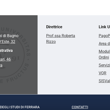
Direttrice
Link Ut
hi di Bagno
Prof.ssa Roberta
Pago
D'Este, 32
Rizzo
Area d
trativa
Modulo
Ordini
ari, 46
ra
Serviz
VQR
SISVa
DEGLI STUDI DI FERRARA
CONTATTI