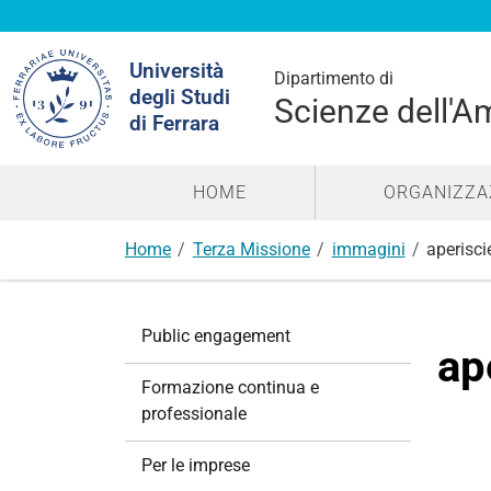
Cerca
Università
nel
Dipartimento di
degli Studi
sito
Scienze dell'A
di Ferrara
HOME
ORGANIZZA
Home
Terza Missione
immagini
aperisc
N
Public engagement
a
ap
v
Formazione continua e
i
professionale
g
a
Per le imprese
z