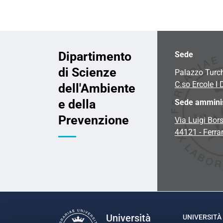
Dipartimento
Sede
di Scienze
Palazzo Turc
C.so Ercole I 
dell'Ambiente
e della
Sede amminis
Prevenzione
Via Luigi Bors
44121 - Ferra
Università
UNIVERSITÀ 