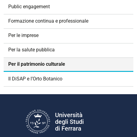
N
Public engagement
a
v
Formazione continua e professionale
i
g
Per le imprese
a
z
Per la salute pubblica
i
o
Per il patrimonio culturale
n
e
Il DiSAP e l’Orto Botanico
Università
degli Studi
di Ferrara