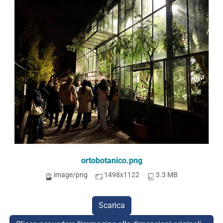
ortobotanico.png
image/png
1498x1122
3.3 MB
Scarica