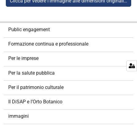
Clicca per vedere l'immagine alle dimensioni originali…
N
Public engagement
a
v
Formazione continua e professionale
i
g
Per le imprese
a
z
Per la salute pubblica
i
o
Per il patrimonio culturale
n
e
Il DiSAP e l’Orto Botanico
immagini