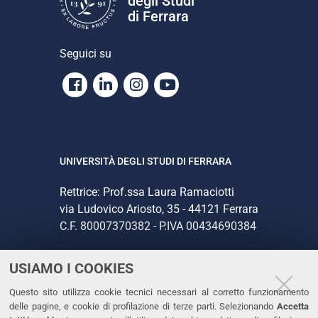
degli Studi
di Ferrara
Seguici su
Facebook
Linkedin
Instagram
Youtube
UNIVERSITÀ DEGLI STUDI DI FERRARA
Rettrice: Prof.ssa Laura Ramaciotti
via Ludovico Ariosto, 35 - 44121 Ferrara
C.F. 80007370382 - P.IVA 00434690384
USIAMO I COOKIES
CONTATTI
Questo sito utilizza cookie tecnici necessari al corretto funzionamento
Tel. +39 0532 293111
delle pagine, e cookie di profilazione di terze parti. Selezionando
Accetta
Fax. +39 0532 293031