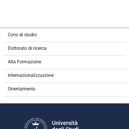
N
Corsi di studio
a
v
Dottorato di ricerca
i
g
Alta Formazione
a
z
Internazionalizzazione
i
o
Orientamento
n
e
Università