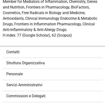
Member for Mediators of Inflammation, Chemistry, Genes
and Nutrition, Frontiers in Pharmacology, BioFactors,
Cosmetics, Free Radicals in Biology and Medicine,
Antioxidants, Clinical Immunology Endocrine & Metabolic
Drugs, Frontiers in Inflammation Pharmacology, Clinical
Anti-Inflammatory & Anti-Allergy Drugs.
H index: 77 (Google Scholar), 62 (Scopus)
N
Contatti
a
v
Struttura Organizzativa
i
g
Personale
a
z
Servizi Amministrativi
i
o
Commissioni e Delegati
n