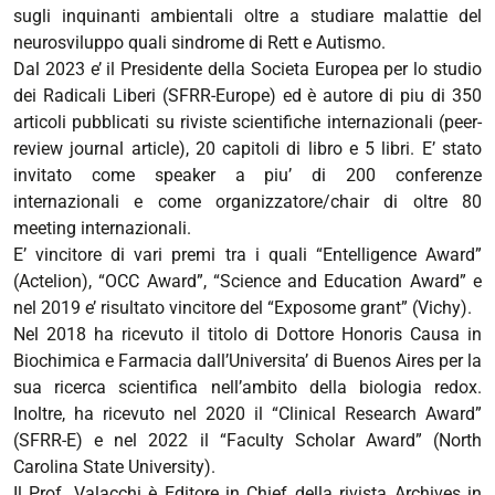
sugli inquinanti ambientali oltre a studiare malattie del
neurosviluppo quali sindrome di Rett e Autismo.
Dal 2023 e’ il Presidente della Societa Europea per lo studio
dei Radicali Liberi (SFRR-Europe) ed è autore di piu di 350
articoli pubblicati su riviste scientifiche internazionali (peer-
review journal article), 20 capitoli di libro e 5 libri. E’ stato
invitato come speaker a piu’ di 200 conferenze
internazionali e come organizzatore/chair di oltre 80
meeting internazionali.
E’ vincitore di vari premi tra i quali “Entelligence Award”
(Actelion), “OCC Award”, “Science and Education Award” e
nel 2019 e’ risultato vincitore del “Exposome grant” (Vichy).
Nel 2018 ha ricevuto il titolo di Dottore Honoris Causa in
Biochimica e Farmacia dall’Universita’ di Buenos Aires per la
sua ricerca scientifica nell’ambito della biologia redox.
Inoltre, ha ricevuto nel 2020 il “Clinical Research Award”
(SFRR-E) e nel 2022 il “Faculty Scholar Award” (North
Carolina State University).
Il Prof. Valacchi è Editore in Chief della rivista Archives in